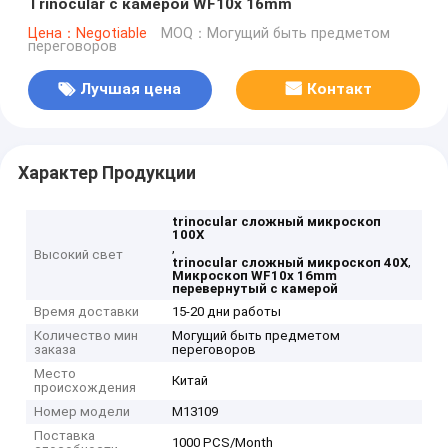
Trinocular с камерой WF10x 16mm
Цена：Negotiable
MOQ：Могущий быть предметом
переговоров
Лучшая цена
Контакт
Характер Продукции
trinocular сложный микроскоп
100X
,
Высокий свет
,
trinocular сложный микроскоп 40X
Микроскоп WF10x 16mm
перевернутый с камерой
Время доставки
15-20 дни работы
Количество мин
Могущий быть предметом
заказа
переговоров
Место
Китай
происхождения
Номер модели
M13109
Поставка
1000 PCS/Month