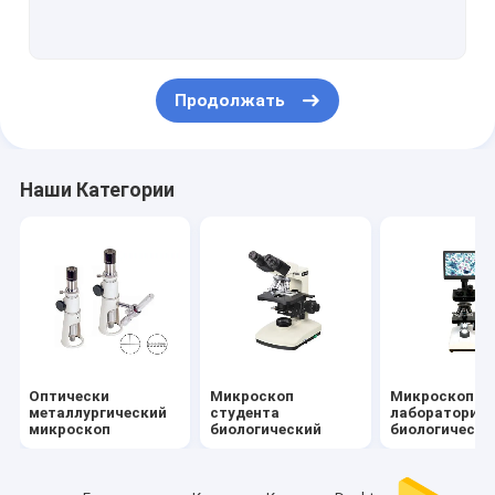
Микроскоп затемненного поля
Микроскоп сигнала стерео
Продолжать
Оптически микроскоп цифров
Аксессуары микроскопа
Наши Категории
просматривая электронный кинескоп
Оптически
Микроскоп
Микроскоп
металлургический
студента
лаборатории
микроскоп
биологический
биологически