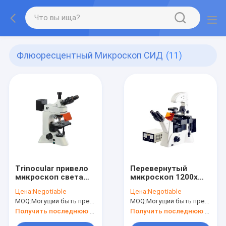
Флюоресцентный Микроскоп СИД
(11)
Trinocular привело
Перевернутый
микроскоп света
микроскоп 1200x
40X 1000X UIS
20X науки Edu
Цена:
Negotiable
Цена:
Negotiable
флюоресцентного
микроскопа
MOQ:
Могущий быть предметом переговоров
MOQ:
Могущий быть предметом переговоров
микроскопа
лаборатории
оптически
биологии
Получить последнюю цену
Получить последнюю цену
флуоресцирования