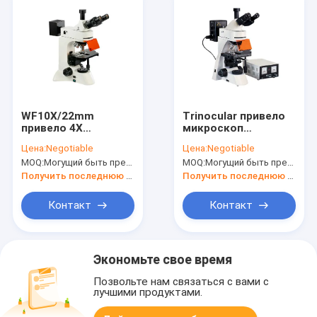
WF10X/22mm
Trinocular привело
привело 4X
микроскоп
перевернутое
ультрафиолетового
Цена:
Negotiable
Цена:
Negotiable
флюоресцентным
света освещения
MOQ:
Могущий быть предметом переговоров
MOQ:
Могущий быть предметом переговоров
микроскопом 10X
люминесцентного
360 градусов
микроскопа 1000X
Получить последнюю цену
Получить последнюю цену
Kohler
Контакт
Контакт
Экономьте свое время
Позвольте нам связаться с вами с
лучшими продуктами.