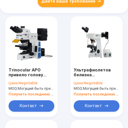
Дайте ваше требование
Trinocular APO
Ультрафиолетов
привело голову
белизна
флюоресцентного
приведенная света
Цена:
Negotiable
Цена:
Negotiable
микроскопа
WF10X 100X
MOQ:
Могущий быть предметом переговоров
MOQ:
Могущий быть предметом переговоров
PL10x22mm
флюоресцентного
Trinocular
микроскопа
Получить последнюю цену
Получить последнюю цену
бинокулярная
Контакт
Контакт