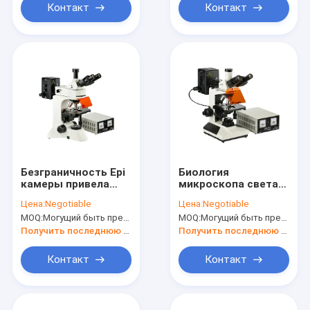
Контакт
Контакт
Безграничность Epi
Биология
камеры привела
микроскопа света
исследование
микроскопа 4X 100X
Цена:
Negotiable
Цена:
Negotiable
генетики окуляра
научной
MOQ:
Могущий быть предметом переговоров
MOQ:
Могущий быть предметом переговоров
флюоресцентного
лаборатории Epi-
микроскопа WF10X
флуоресцирования
Получить последнюю цену
Получить последнюю цену
Контакт
Контакт