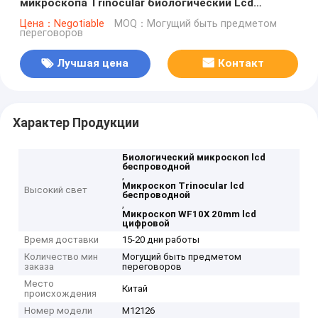
микроскопа Trinocular биологический Lcd
беспроводной
Цена：Negotiable
MOQ：Могущий быть предметом
переговоров
Лучшая цена
Контакт
Характер Продукции
Биологический микроскоп lcd
беспроводной
,
Микроскоп Trinocular lcd
Высокий свет
беспроводной
,
Микроскоп WF10X 20mm lcd
цифровой
Время доставки
15-20 дни работы
Количество мин
Могущий быть предметом
заказа
переговоров
Место
Китай
происхождения
Номер модели
M12126