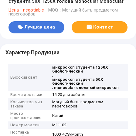
студента 50X 1250X голова Monocular Monocular
Цена：negotiable
MOQ：Могущий быть предметом
переговоров
Лучшая цена
Контакт
Характер Продукции
микроскоп студента 1250X
биологический
,
Высокий свет
микроскоп студента 50X
биологический
,
monocular сложный микроскоп
Время доставки
15-20 дни работы
Количество мин
Могущий быть предметом
заказа
переговоров
Место
Китай
происхождения
Номер модели
M11102
Поставка
1000 PCS/Month